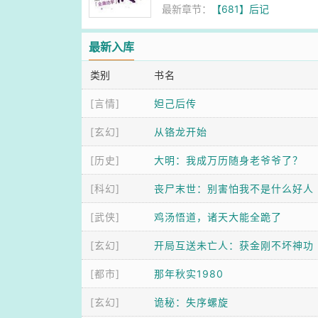
最新章节：
【681】后记
最新入库
类别
书名
[言情]
妲己后传
[玄幻]
从铬龙开始
[历史]
大明：我成万历随身老爷爷了？
[科幻]
丧尸末世：别害怕我不是什么好人
[武侠]
鸡汤悟道，诸天大能全跪了
[玄幻]
开局互送未亡人：获金刚不坏神功
[都市]
那年秋实1980
[玄幻]
诡秘：失序螺旋