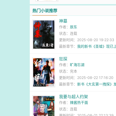
热门小说推荐
神墓
作者：
辰东
状态：连载
更新时间：2025-08-20 19:22:33
最新章节：
我的新书《圣墟》现已
狂探
作者：
旷海忘湖
状态：完本
更新时间：2025-08-22 17:16:20
最新章节：
新书《大玄第一拽探》
我要与超人约架
作者：
辣酱热干面
状态：连载
更新时间：2025-08-21 22:13:39