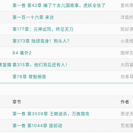
第一卷 第42章 编了个女儿国故事，虎妖全信了
爱听
第一百一十六章 来访
洋盘
第177章：元神出窍，终见天刀
知好
第373章 陆颂现身！狗头人？
小青
84 番外2
图样
求复婚
第315章，他们背后还有人！
大四
第78章 罪魁祸首
勿青
章节
作者
第一卷 第3509章 王朝追杀，万族围攻
萧逆
第一卷 第1044章 提前动
荒苑