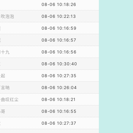
08-06 10:18:26
羊吹泡泡
08-06 10:22:13
烈
08-06 10:16:59
城
08-06 10:16:57
四十九
08-06 10:16:56
东
08-06 10:30:40
云起
08-06 10:27:35
可言呐
08-06 10:26:04
一曲叹红尘
08-06 10:18:21
小哥
08-06 10:16:55
衣
08-06 10:27:37