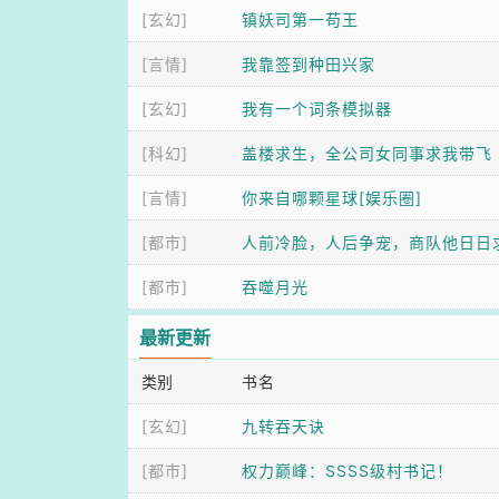
[玄幻]
镇妖司第一苟王
[言情]
我靠签到种田兴家
[玄幻]
我有一个词条模拟器
[科幻]
盖楼求生，全公司女同事求我带飞
[言情]
你来自哪颗星球[娱乐圈]
[都市]
人前冷脸，人后争宠，商队他日日
[都市]
吞噬月光
最新更新
类别
书名
[玄幻]
九转吞天诀
[都市]
权力巅峰：SSSS级村书记！