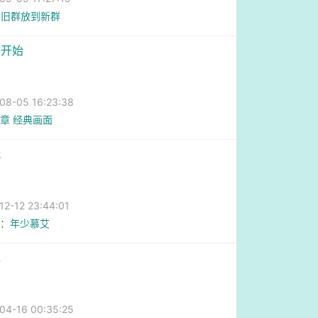
，旧群放到新群
书开始
-05 16:23:38
4章 经典画面
代
刀
-12 23:44:01
 ：年少慕艾
死
-16 00:35:25