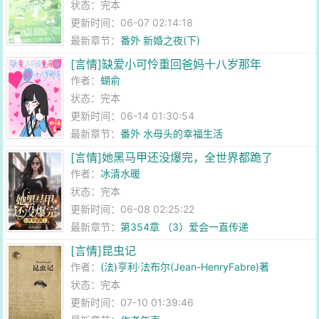
状态：完本
更新时间：06-07 02:14:18
最新章节：
番外 新婚之夜(下)
[言情]缺爱小可怜重回爸妈十八岁那年
作者：
蝴俞
状态：完本
更新时间：06-14 01:30:54
最新章节：
番外 水母头的幸福生活
[言情]她黑马甲还没爆完，全世界都跪了
作者：
冰清水暖
状态：完本
更新时间：06-08 02:25:22
最新章节：
第354章 （3）爱会一直传递
[言情]昆虫记
作者：
(法)亨利·法布尔(Jean-HenryFabre)著
状态：完本
更新时间：07-10 01:39:46