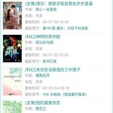
[言情]诱诊：禁欲牙医前男友步步紧逼
作者：
掌心一米星辰
状态：完本
更新时间：06-07 02:14:34
最新章节：
第191章 番外：夕阳下的背影
[科幻]神明的恶作剧
作者：
哭泣的乌鸦
状态：完本
更新时间：06-07 02:15:05
最新章节：
新书已发
[科幻]末世反派是我的工作搭子
作者：
城南花开
状态：完本
更新时间：06-09 04:08:16
最新章节：
106 大结局（增加番外版本）
[言情]他的盛夏热恋
作者：
槐芝之