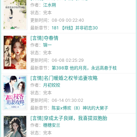
作者：
江水朔
状态：完本
更新时间：08-09 00:22:40
最新章节：
181 【if线】并非初恋30
[言情]夺春情
作者：
锦一
状态：完本
更新时间：06-08 02:25:29
最新章节：
第398章 他的月亮，永远高悬于枝
[言情]名门暖婚之权爷追妻攻略
作者：
月初姣姣
状态：完本
更新时间：06-14 01:30:02
最新章节：
陈妄x傅欢（8）神坑的大舅子
[言情]穿成太子良娣，我喜提双胞胎
作者：
穗穗安兰
状态：完本